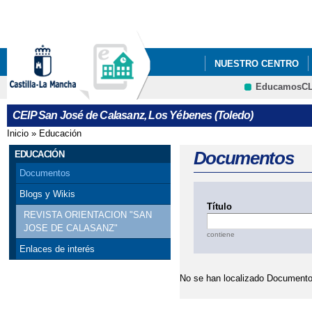
Pa
co
pri
NUESTRO CENTRO
EducamosC
CEIP "SAN JOSÉ DE 
CEIP San José de Calasanz, Los Yébenes (Toledo)
Inicio
»
Educación
Se encuentra usted aquí
Documentos
EDUCACIÓN
Documentos
Blogs y Wikis
Título
REVISTA ORIENTACION "SAN
JOSE DE CALASANZ"
contiene
Enlaces de interés
No se han localizado Documento